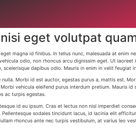
 nisi eget volutpat qua
et magna id finibus. In tellus nunc, malesuada at enim nec,
 vehicula odio, non rhoncus arcu dignissim eget. Ut laoreet 
, scelerisque dapibus odio. Mauris in enim in velit feugiat i
re nulla. Morbi id est auctor, egestas purus a, mattis est. M
Morbi vehicula eleifend purus interdum pretium. Mauris id 
s ac turpis egestas.
ntesque id eu ipsum. Cras et lectus non nisl imperdiet cons
Pellentesque sodales tincidunt lacus, id lacinia elit effici
ullam rhoncus ante nec turpis vestibulum, at varius leo ves