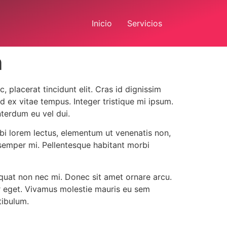
Inicio
Servicios
m
 placerat tincidunt elit. Cras id dignissim
id ex vitae tempus. Integer tristique mi ipsum.
nterdum eu vel dui.
orbi lorem lectus, elementum ut venenatis non,
semper mi. Pellentesque habitant morbi
equat non nec mi. Donec sit amet ornare arcu.
tur eget. Vivamus molestie mauris eu sem
tibulum.